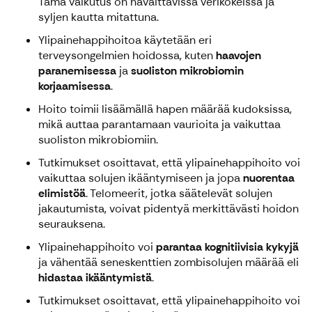
Tämä vaikutus on havaittavissa verikokeissa ja
syljen kautta mitattuna.
Ylipainehappihoitoa käytetään eri
terveysongelmien hoidossa, kuten
haavojen
paranemisessa
ja
suoliston mikrobiomin
korjaamisessa
.
Hoito toimii lisäämällä hapen määrää kudoksissa,
mikä auttaa parantamaan vaurioita ja vaikuttaa
suoliston mikrobiomiin.
Tutkimukset osoittavat, että ylipainehappihoito voi
vaikuttaa solujen ikääntymiseen ja jopa
nuorentaa
elimistöä
. Telomeerit, jotka säätelevät solujen
jakautumista, voivat pidentyä merkittävästi hoidon
seurauksena.
Ylipainehappihoito voi
parantaa kognitiivisia kykyjä
ja vähentää seneskenttien zombisolujen määrää eli
hidastaa ikääntymistä
.
Tutkimukset osoittavat, että ylipainehappihoito voi