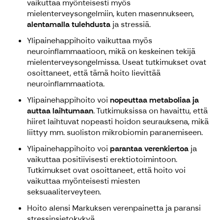
vaikuttaa myönteisesti myös
mielenterveysongelmiin, kuten masennukseen,
alentamalla tulehdusta
ja stressiä.
Ylipainehappihoito vaikuttaa myös
neuroinflammaatioon, mikä on keskeinen tekijä
mielenterveysongelmissa. Useat tutkimukset ovat
osoittaneet, että tämä hoito lievittää
neuroinflammaatiota.
Ylipainehappihoito voi
nopeuttaa metaboliaa ja
auttaa laihtumaan
. Tutkimuksissa on havaittu, että
hiiret laihtuvat nopeasti hoidon seurauksena, mikä
liittyy mm. suoliston mikrobiomin paranemiseen.
Ylipainehappihoito voi
parantaa verenkiertoa
ja
vaikuttaa positiivisesti erektiotoimintoon.
Tutkimukset ovat osoittaneet, että hoito voi
vaikuttaa myönteisesti miesten
seksuaaliterveyteen.
Hoito alensi Markuksen verenpainetta ja paransi
stressinsietokykyä.