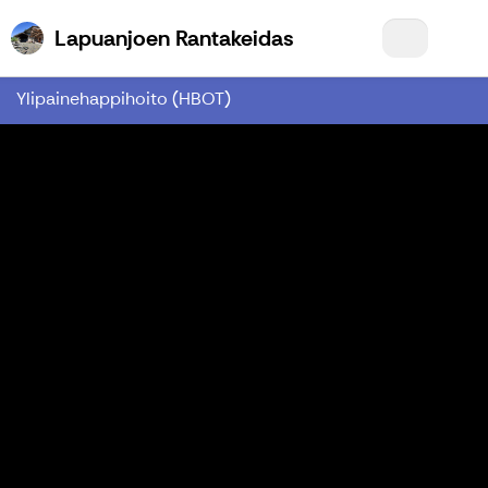
Lapuanjoen Rantake
Lapuanjoen Rantakeidas
Ylipainehappihoito (HBOT)