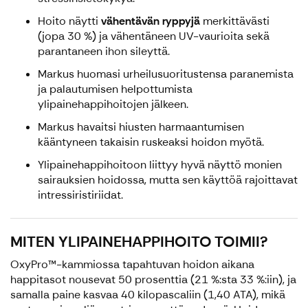
Hoito näytti
vähentävän ryppyjä
merkittävästi
(jopa 30 %) ja vähentäneen UV-vaurioita sekä
parantaneen ihon sileyttä.
Markus huomasi urheilusuoritustensa paranemista
ja palautumisen helpottumista
ylipainehappihoitojen jälkeen.
Markus havaitsi hiusten harmaantumisen
kääntyneen takaisin ruskeaksi hoidon myötä.
Ylipainehappihoitoon liittyy hyvä näyttö monien
sairauksien hoidossa, mutta sen käyttöä rajoittavat
intressiristiriidat.
MITEN YLIPAINEHAPPIHOITO TOIMII?
OxyPro™-kammiossa tapahtuvan hoidon aikana
happitasot nousevat 50 prosenttia (21 %:sta 33 %:iin), ja
samalla paine kasvaa 40 kilopascaliin (1,40 ATA), mikä