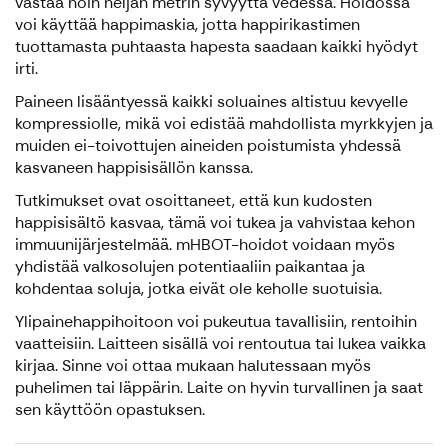
vastaa noin neljän metrin syvyyttä vedessä. Hoidossa
voi käyttää happimaskia, jotta happirikastimen
tuottamasta puhtaasta hapesta saadaan kaikki hyödyt
irti.
Paineen lisääntyessä kaikki soluaines altistuu kevyelle
kompressiolle, mikä voi edistää mahdollista myrkkyjen ja
muiden ei-toivottujen aineiden poistumista yhdessä
kasvaneen happisisällön kanssa.
Tutkimukset ovat osoittaneet, että kun kudosten
happisisältö kasvaa, tämä voi tukea ja vahvistaa kehon
immuunijärjestelmää. mHBOT-hoidot voidaan myös
yhdistää valkosolujen potentiaaliin paikantaa ja
kohdentaa soluja, jotka eivät ole keholle suotuisia.
Ylipainehappihoitoon voi pukeutua tavallisiin, rentoihin
vaatteisiin. Laitteen sisällä voi rentoutua tai lukea vaikka
kirjaa. Sinne voi ottaa mukaan halutessaan myös
puhelimen tai läppärin. Laite on hyvin turvallinen ja saat
sen käyttöön opastuksen.