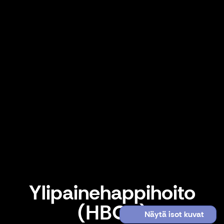
Ylipainehappihoito
(HBOT)
Näytä isot kuvat