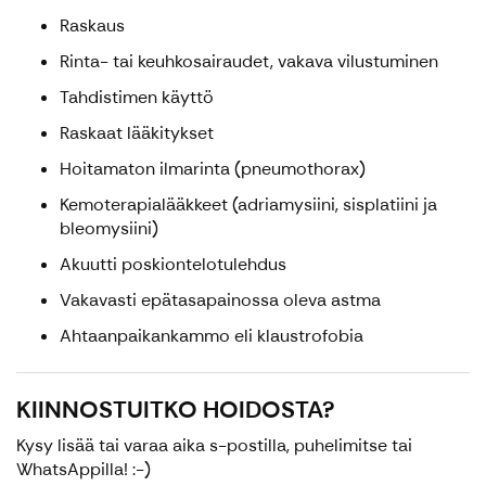
Raskaus
Rinta- tai keuhkosairaudet, vakava vilustuminen
Tahdistimen käyttö
Raskaat lääkitykset
Hoitamaton ilmarinta (pneumothorax)
Kemoterapialääkkeet (adriamysiini, sisplatiini ja
bleomysiini)
Akuutti poskiontelotulehdus
Vakavasti epätasapainossa oleva astma
Ahtaanpaikankammo eli klaustrofobia
KIINNOSTUITKO HOIDOSTA?
Kysy lisää tai varaa aika s-postilla, puhelimitse tai
WhatsAppilla! :-)