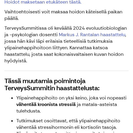
Hoidot maksetaan etukäteen tästä.
Vaihtoehtoisesti voit maksaa hoidon käteisellä paikan
päällä.
TerveysSummitissa oli keväällä 2024 evoluutiobiologian
ja -psykologian dosentti
Markus J. Rantalan haastattelu
,
jossa hän kävi läpi erilaisia tieteellisiä tutkimuksia
ylipainehappihoitoon liittyen. Kannattaa katsoa
haastattelu, josta saat kokonaisvaltaisen kuvan hoidon
hyödyistä.
Tässä muutamia poimintoja
TerveysSummitin haastattelusta:
Ylipainehappihoito on yksi keino, joka voi nopeasti
vähentää kroonista stressiä
ja matala-asteista
tulehdusta.
Tutkimukset osoittavat, että ylipainehappihoito
vähentää stressihormonin eli kortisolin tasoja.