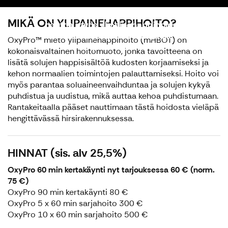
Rantakeitaalla on mahdollisuus
MIKÄ ON YLIPAINEHAPPIHOITO?
nauttia myös ylipainehappihoidon
lukuisista hyödyistä terveydelle ja
OxyPro™ mieto ylipainehappihoito (mHBOT) on
hyvinvoinnille
kokonaisvaltainen hoitomuoto, jonka tavoitteena on
lisätä solujen happisisältöä kudosten korjaamiseksi ja
kehon normaalien toimintojen palauttamiseksi. Hoito voi
myös parantaa soluaineenvaihduntaa ja solujen kykyä
puhdistua ja uudistua, mikä auttaa kehoa puhdistumaan.
Rantakeitaalla pääset nauttimaan tästä hoidosta vieläpä
hengittävässä hirsirakennuksessa.
HINNAT
(sis. alv 25,5%)
OxyPro 60 min kertakäynti nyt tarjouksessa 60 € (norm.
75 €)
OxyPro 90 min kertakäynti 80 €
OxyPro 5 x 60 min sarjahoito 300 €
OxyPro 10 x 60 min sarjahoito 500 €