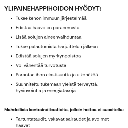
YLIPAINEHAPPIHOIDON HYÖDYT:
Tukee kehon immuunijärjestelmää
Edistää haavojen paranemista
Lisää solujen aineenvaihduntaa
Tukee palautumista harjoittelun jälkeen
Edistää solujen myrkynpoistoa
Voi vähentää turvotusta
Parantaa ihon elastisuutta ja ulkonäköä
Suunniteltu tukemaan yleistä terveyttä,
hyvinvointia ja energiatasoja
Mahdollisia kontraindikaatioita, jolloin hoitoa ei suositella:
Tartuntataudit, vakavat sairaudet ja avoimet
haavat