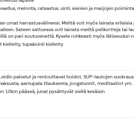
soveltuu lapsille
 vaellus, melonta, ratsastus, uinti, sienien ja marjojen poiminta
n omat harrastusvälineesi. Meiltä voit myös lainata erilaisia 
kalleen. Sateen sattuessa voit lainata meiltä pelikortteja ta
eillä on pari soutuvenettä. Kysele rohkeasti myös lähiseudun 
kielletty, tupakointi kielletty
eidin palvelut ja rentouttavat hoidot, SUP-lautojen vuokraus,
aksusta, aamupala tilauksesta, joogatunnit, meditaatiot ym.
 10km päässä, junat pysähtyvät siellä kesäisin