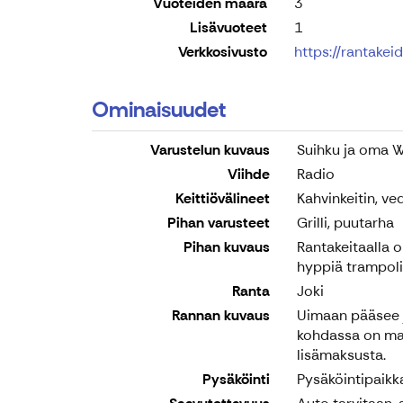
Vuoteiden määrä
3
Lisävuoteet
1
Verkkosivusto
https://rantake
Ominaisuudet
Varustelun kuvaus
Suihku ja oma W
Viihde
Radio
Keittiövälineet
Kahvinkeitin, ve
Pihan varusteet
Grilli, puutarha
Pihan kuvaus
Rantakeitaalla on
hyppiä trampolii
Ranta
Joki
Rannan kuvaus
Uimaan pääsee jo
kohdassa on mat
lisämaksusta.
Pysäköinti
Pysäköintipaikk