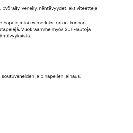
, pyöräily, veneily, nähtävyydet, aktiviteetteja
pihapelejä tai esimerkiksi onkia, kunhan
i lautapelejä. Vuokraamme myös SUP-lautoja
nähtävyyksistä.
 soutuveneiden ja pihapelien lainaus,