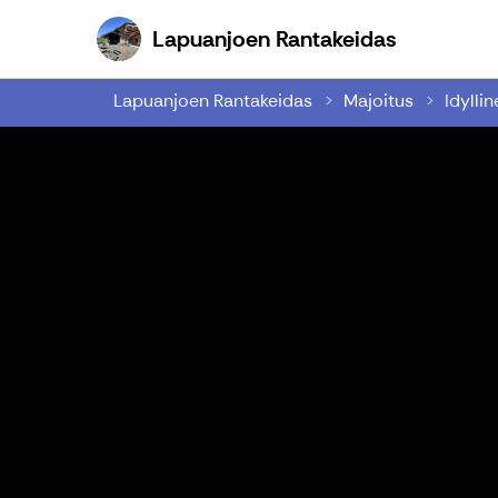
Lapuanjoe
Lapuanjoen Rantakeidas
Lapuanjoen Rantakeidas
Majoitus
Idylli