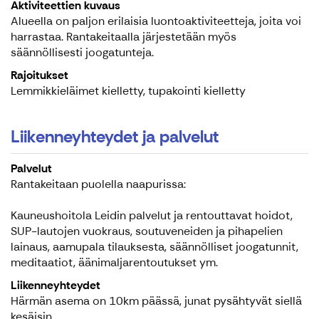
Aktiviteettien kuvaus
Alueella on paljon erilaisia luontoaktiviteetteja, joita voi
harrastaa. Rantakeitaalla järjestetään myös
säännöllisesti joogatunteja.
Rajoitukset
Lemmikkieläimet kielletty, tupakointi kielletty
Liikenneyhteydet ja palvelut
Palvelut
Rantakeitaan puolella naapurissa:
Kauneushoitola Leidin palvelut ja rentouttavat hoidot,
SUP-lautojen vuokraus, soutuveneiden ja pihapelien
lainaus, aamupala tilauksesta, säännölliset joogatunnit,
meditaatiot, äänimaljarentoutukset ym.
Liikenneyhteydet
Härmän asema on 10km päässä, junat pysähtyvät siellä
kesäisin