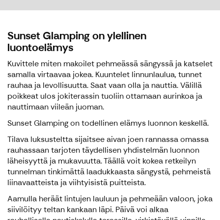
Sunset Glamping on ylellinen
luontoelämys
Kuvittele miten makoilet pehmeässä sängyssä ja katselet
samalla virtaavaa jokea. Kuuntelet linnunlaulua, tunnet
rauhaa ja levollisuutta. Saat vaan olla ja nauttia. Välillä
poikkeat ulos jokiterassin tuoliin ottamaan aurinkoa ja
nauttimaan viileän juoman.
Sunset Glamping on todellinen elämys luonnon keskellä.
Tilava luksusteltta sijaitsee aivan joen rannassa omassa
rauhassaan tarjoten täydellisen yhdistelmän luonnon
läheisyyttä ja mukavuutta. Täällä voit kokea retkeilyn
tunnelman tinkimättä laadukkaasta sängystä, pehmeistä
liinavaatteista ja viihtyisistä puitteista.
Aamulla heräät lintujen lauluun ja pehmeään valoon, joka
siivilöityy teltan kankaan läpi. Päivä voi alkaa