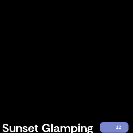
Sunset Glamping
12
Sunset Glamping