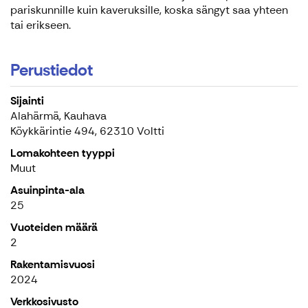
pariskunnille kuin kaveruksille, koska sängyt saa yhteen
tai erikseen.
Perustiedot
Sijainti
Alahärmä, Kauhava
Köykkärintie 494, 62310 Voltti
Lomakohteen tyyppi
Muut
Asuinpinta-ala
25
Vuoteiden määrä
2
Rakentamisvuosi
2024
Verkkosivusto