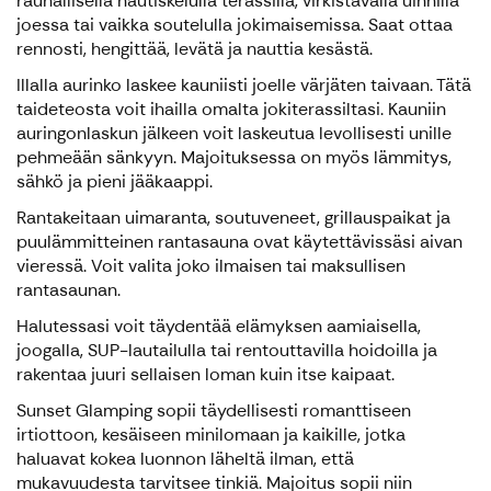
rauhallisella nautiskelulla terassilla, virkistävällä uinnilla
joessa tai vaikka soutelulla jokimaisemissa. Saat ottaa
rennosti, hengittää, levätä ja nauttia kesästä.
Illalla aurinko laskee kauniisti joelle värjäten taivaan. Tätä
taideteosta voit ihailla omalta jokiterassiltasi. Kauniin
auringonlaskun jälkeen voit laskeutua levollisesti unille
pehmeään sänkyyn. Majoituksessa on myös lämmitys,
sähkö ja pieni jääkaappi.
Rantakeitaan uimaranta, soutuveneet, grillauspaikat ja
puulämmitteinen rantasauna ovat käytettävissäsi aivan
vieressä. Voit valita joko ilmaisen tai maksullisen
rantasaunan.
Halutessasi voit täydentää elämyksen aamiaisella,
joogalla, SUP-lautailulla tai rentouttavilla hoidoilla ja
rakentaa juuri sellaisen loman kuin itse kaipaat.
Sunset Glamping sopii täydellisesti romanttiseen
irtiottoon, kesäiseen minilomaan ja kaikille, jotka
haluavat kokea luonnon läheltä ilman, että
mukavuudesta tarvitsee tinkiä. Majoitus sopii niin