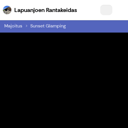
Lapuanjoen Rantake
Lapuanjoen Rantakeidas
Majoitus
Sunset Glamping