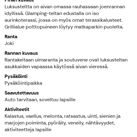
Luksusteltta on aivan omassa rauhassaan joenrannan
idyllissä. Glamping-teltan edustalla on iso
aurinkoterassi, jossa on myös omat terassikalusteet.
Grillialue polttopuineen löytyy matkaparkin puolelta.
Ranta
Joki
Rannan kuvaus
Rantakeitaan uimaranta ja soutuvene ovat luksusteltan
asukkaiden vapaassa käytössä aivan vieressä.
Pysäköinti
Pysäköintipaikka
Saavutettavuus
Auto tarvitaan, soveltuu lapsille
Aktiviteetit
Kalastus, vaellus, melonta, ratsastus, uinti, sienien ja
marjojen poiminta, pyöräily, veneily, nähtävyydet,
aktiviteetteja lapsille